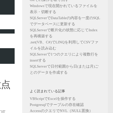
Windowsで現在開かれているファイルを
表示・切断する
SQLServerでDataTableの内容を一度のSQL
でデータベースに更新する
SQLServerで断片化の状態に応じてIndex
を再構築する
.net(VB、C#)でLINQを利用してCSVファ
イルを読み込む
SQLServerで1つのクエリにより複数行を
insertする
SQLServerで日付範囲から日(または月)ご
とのデータを作成する
意点
よく読まれている記事
VBScriptでExcelを操作する
Postgresqlでテーブルの存在確認
AccessのクエリでNVL（NULL置換）
OT