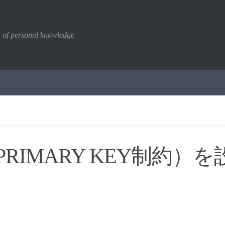
n of personal knowledge
（PRIMARY KEY制約）を