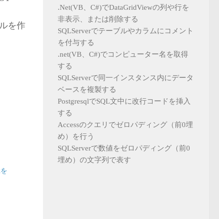
.Net(VB、C#)でDataGridViewの列や行を
非表示、または削除する
ブルを作
SQLServerでテーブルやカラムにコメント
を付与する
.net(VB、C#)でコンピューター名を取得
する
SQLServerで同一インスタンス内にデータ
ベースを複製する
PostgresqlでSQL文中に改行コードを挿入
する
Accessのクエリでゼロパディング（前0埋
め）を行う
SQLServerで数値をゼロパディング（前0
埋め）の文字列で表す
xを