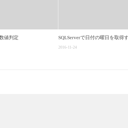
rで数値判定
SQLServerで日付の曜日を取得
2016-11-24