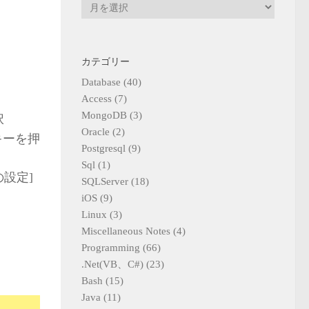
ア
ー
カ
イ
カテゴリー
ブ
Database
(40)
Access
(7)
MongoDB
(3)
択
Oracle
(2)
キーを押
Postgresql
(9)
Sql
(1)
設定]
SQLServer
(18)
iOS
(9)
Linux
(3)
Miscellaneous Notes
(4)
Programming
(66)
.Net(VB、C#)
(23)
Bash
(15)
Java
(11)