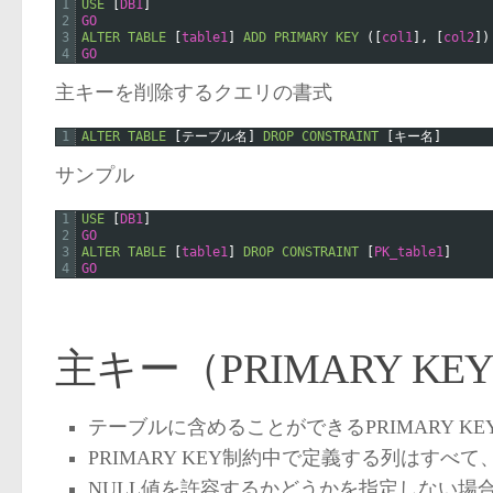
1
USE
[
DB1
]
2
GO
3
ALTER
TABLE
[
table1
]
ADD
PRIMARY
KEY
(
[
col1
]
,
[
col2
]
)
4
GO
主キーを削除するクエリの書式
1
ALTER
TABLE
[
テーブル名
]
DROP
CONSTRAINT
[
キー名
]
サンプル
1
USE
[
DB1
]
2
GO
3
ALTER
TABLE
[
table1
]
DROP
CONSTRAINT
[
PK_table1
]
4
GO
主キー（PRIMARY 
テーブルに含めることができるPRIMARY K
PRIMARY KEY制約中で定義する列はすべて
NULL値を許容するかどうかを指定しない場合、