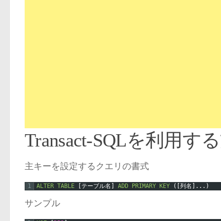
Transact-SQLを利用す
主キーを設定するクエリの書式
1
ALTER
TABLE
[
テーブル名
]
ADD
PRIMARY
KEY
(
[
列名
]
.
.
.
)
サンプル